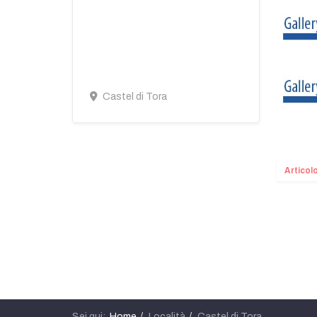
Castel di Tora
Articol
Sei qui:
Home
Località
Castel di Tora