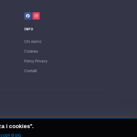
INFO
Chi siamo
Cookies
Policy Privacy
Contatti
za i cookies".
copri di più