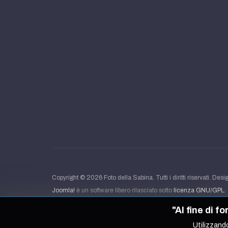
Copyright © 2026 Foto della Sabina. Tutti i diritti riservati. Des
Joomla!
è un software libero rilasciato sotto
licenza GNU/GPL.
"Al fine di f
Utilizzando