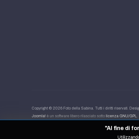
Copyright © 2026 Foto della Sabina. Tutti i diritti riservati. Des
Joomla!
è un software libero rilasciato sotto
licenza GNU/GPL.
"Al fine di f
Utilizzando