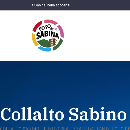
La Sabina, bella scoperta!
Collalto Sabino
COLLALTO SABINO: LE FOTO REALIZZATE DAI FAN DI FOTO D