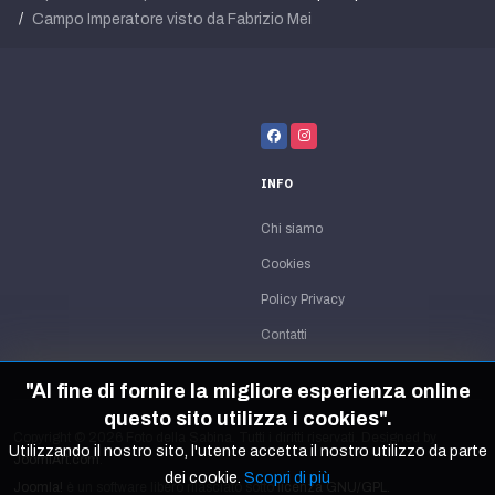
Campo Imperatore visto da Fabrizio Mei
INFO
Chi siamo
Cookies
Policy Privacy
Contatti
"Al fine di fornire la migliore esperienza online
questo sito utilizza i cookies".
Copyright © 2026 Foto della Sabina. Tutti i diritti riservati. Designed by
Utilizzando il nostro sito, l'utente accetta il nostro utilizzo da parte
JoomlArt.com
.
dei cookie.
Scopri di più
Joomla!
è un software libero rilasciato sotto
licenza GNU/GPL.