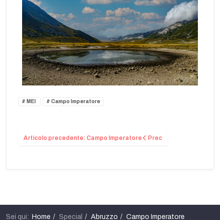
MEI
Campo Imperatore
Articolo precedente: Campo Imperatore
Prec
Sei qui:
Home
Special
Abruzzo
Campo Imperatore